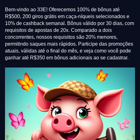
Bem-vindo ao 33E! Oferecemos 100% de bônus até
R$500, 200 giros grátis em caça-níqueis selecionados e
10% de cashback semanal. Bônus válido por 30 dias, com
requisitos de apostas de 20x. Comparado a dois
concorrentes, nossos requisitos são 20% menores,
permitindo saques mais rápidos. Participe das promoções
atuais, válidas até o final do mês, e veja como você pode
ganhar até R$350 em bônus adicionais ao se cadastrar.