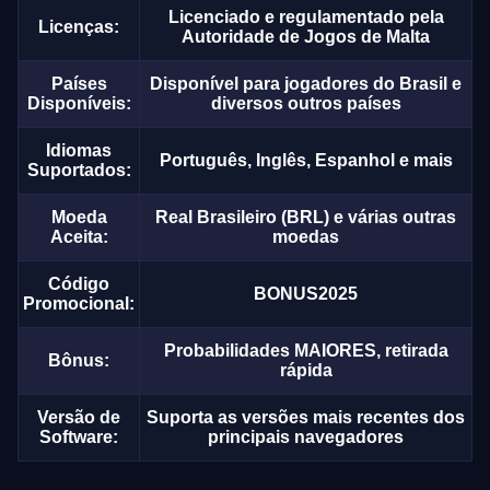
Licenciado e regulamentado pela
Licenças:
Autoridade de Jogos de Malta
Países
Disponível para jogadores do Brasil e
Disponíveis:
diversos outros países
Idiomas
Português, Inglês, Espanhol e mais
Suportados:
Moeda
Real Brasileiro (BRL) e várias outras
Aceita:
moedas
Código
BONUS2025
Promocional:
Probabilidades MAIORES, retirada
Bônus:
rápida
Versão de
Suporta as versões mais recentes dos
Software:
principais navegadores