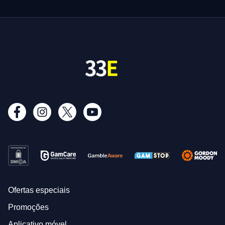
Ofertas especiais
Promoções
Aplicativo móvel