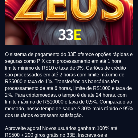
O sistema de pagamento do 33E oferece opções rápidas e
seguras como PIX com processamento em até 1 hora,
limite mínimo de R$10 e taxa de 0%. Cartões de crédito
são processados em até 2 horas com limite máximo de
R$5000 e taxa de 1%. Transferências bancárias têm
processamento de até 6 horas, limite de R$1000 e taxa de
2%. Para criptomoedas, o tempo é de até 24 horas, com
limite máximo de R$10000 e taxa de 0,5%. Comparado ao
mercado, nosso tempo de saque é 30% mais rápido e 95%
dos usuários expressam satisfação.
Aproveite agora! Novos usuários ganham 100% até
R$500 + 200 giros grátis no 33E. Inscreva-se e