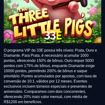
O programa VIP do 33E possui três níveis: Prata, Ouro e
Diamante. Para Prata, é necessário acumular 1000
pontos, oferecendo 150% de bônus. Ouro requer 5000
pontos com 175% de bônus, enquanto Diamante exige
10000 pontos, permitindo 200% de bônus e saque
prioritário. Pontos acumulados por apostas, com taxa de
conversão de 10:1, válidos por 12 meses. Eventos
exclusivos incluem torneios especiais e presentes de
aniversário. Comparamos com dois concorrentes,
oferecendo 20% mais valor mensal, com média de
R$1200 em benefícios.